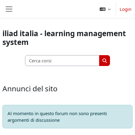
Vai al contenuto principale
Login
Pannello laterale
iliad italia - learning management
system
Cerca corsi
Cerca corsi
Annunci del sito
Al momento in questo forum non sono presenti
argomenti di discussione